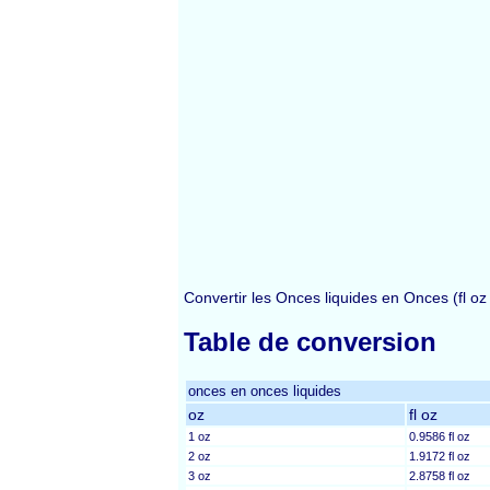
Convertir les Onces liquides en Onces (fl o
Table de conversion
onces en onces liquides
oz
fl oz
1 oz
0.9586 fl oz
2 oz
1.9172 fl oz
3 oz
2.8758 fl oz