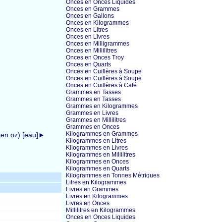
Onces en Onces Liquides
Onces en Grammes
Onces en Gallons
Onces en Kilogrammes
Onces en Litres
Onces en Livres
Onces en Milligrammes
Onces en Millilitres
Onces en Onces Troy
Onces en Quarts
Onces en Cuillères à Soupe
Onces en Cuillères à Soupe
Onces en Cuillères à Café
Grammes en Tasses
Grammes en Tasses
Grammes en Kilogrammes
Grammes en Livres
Grammes en Millilitres
Grammes en Onces
Kilogrammes en Grammes
z en oz) [eau]►
Kilogrammes en Litres
Kilogrammes en Livres
Kilogrammes en Millilitres
Kilogrammes en Onces
Kilogrammes en Quarts
Kilogrammes en Tonnes Métriques
Litres en Kilogrammes
Livres en Grammes
Livres en Kilogrammes
Livres en Onces
Millilitres en Kilogrammes
Onces en Onces Liquides