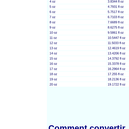
4 oz
3.8344 fl oz
5 oz
4.7931 fl oz
6 oz
5.7517 fl oz
7 oz
6.7103 fl oz
8 oz
7.6689 fl oz
9 oz
8.6275 fl oz
10 oz
9.5861 fl oz
11 oz
10.5447 fl oz
12 oz
11.5033 fl oz
13 oz
12.4619 fl oz
14 oz
13.4206 fl oz
15 oz
14.3792 fl oz
16 oz
15.3378 fl oz
17 oz
16.2964 fl oz
18 oz
17.255 fl oz
19 oz
18.2136 fl oz
20 oz
19.1722 fl oz
Comment convertir