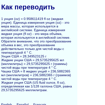
Как переводить
1 унция (oz) = 0.958611419 fl oz (жидкая
унция). Единица измерения унция (oz) - это
мера массы, которая используется в
английской системе. Единица измерения
жидкая унция (fl oz) - это мера объёма,
которая используется в английской системе.
Обратите внимание, что это преобразование
объема в вес, это преобразование
действительно только для чистой воды с
температурой 4 ° C.
Унция США = 28,349523125 г
Жидкие унции США = 29,5735295625 мл
(миллилитры) = 29,5735295625 г (граммы)
чистой воды при температуре 4 ° C.
Чашка США = 8 жидких унций = 236,5882365
мл (миллилитров) = 236,5882365 г (граммов)
чистой воды при температуре 4 ° C.
Жидкая унция США (US fluid ounce, fl oz),
определяемая как 1/128 галлона США, равна
29,5735295625 миллилитрам.
English
Español
Français