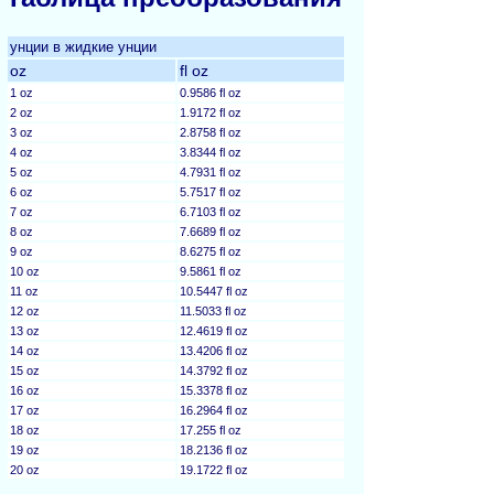
унции в жидкие унции
oz
fl oz
1 oz
0.9586 fl oz
2 oz
1.9172 fl oz
3 oz
2.8758 fl oz
4 oz
3.8344 fl oz
5 oz
4.7931 fl oz
6 oz
5.7517 fl oz
7 oz
6.7103 fl oz
8 oz
7.6689 fl oz
9 oz
8.6275 fl oz
10 oz
9.5861 fl oz
11 oz
10.5447 fl oz
12 oz
11.5033 fl oz
13 oz
12.4619 fl oz
14 oz
13.4206 fl oz
15 oz
14.3792 fl oz
16 oz
15.3378 fl oz
17 oz
16.2964 fl oz
18 oz
17.255 fl oz
19 oz
18.2136 fl oz
20 oz
19.1722 fl oz