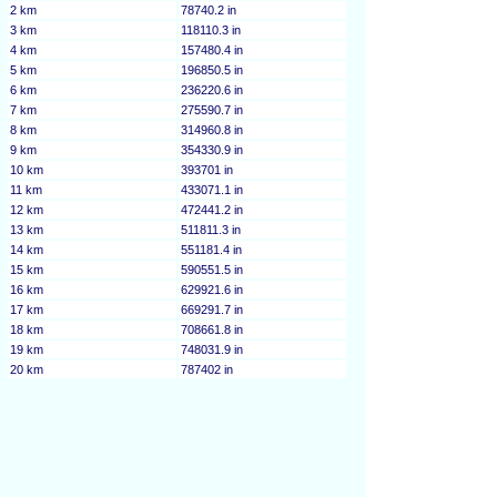
2 km
78740.2 in
3 km
118110.3 in
4 km
157480.4 in
5 km
196850.5 in
6 km
236220.6 in
7 km
275590.7 in
8 km
314960.8 in
9 km
354330.9 in
10 km
393701 in
11 km
433071.1 in
12 km
472441.2 in
13 km
511811.3 in
14 km
551181.4 in
15 km
590551.5 in
16 km
629921.6 in
17 km
669291.7 in
18 km
708661.8 in
19 km
748031.9 in
20 km
787402 in