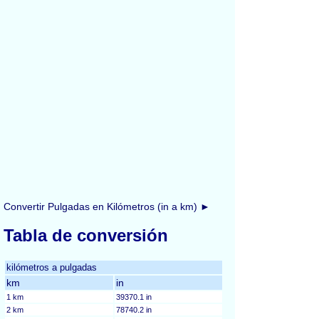
Convertir Pulgadas en Kilómetros (in a km) ►
Tabla de conversión
kilómetros a pulgadas
km
in
1 km
39370.1 in
2 km
78740.2 in