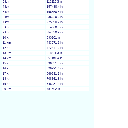
3 km
118110.3 in
4 km
157480.4 in
5 km
196850.5 in
6 km
236220.6 in
7 km
275590.7 in
8 km
314960.8 in
9 km
354330.9 in
10 km
393701 in
11 km
433071.1 in
12 km
472441.2 in
13 km
511811.3 in
14 km
551181.4 in
15 km
590551.5 in
16 km
629921.6 in
17 km
669291.7 in
18 km
708661.8 in
19 km
748031.9 in
20 km
787402 in