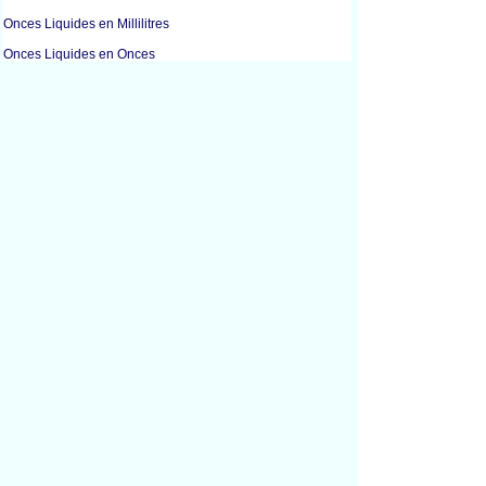
Onces Liquides en Millilitres
Onces Liquides en Onces
Onces Liquides en Cuillères à Soupe
Gallons en Litres
Litres en Mètres Cubes
Litres en Tasses
Litres en Onces Liquides
Litres en Gallons
Litres en Millilitres
Litres en Pintes
Litres en Quarts
Millilitres en Tasses
Millilitres en Onces Liquides
Millilitres en Grammes
Millilitres en Litres
Millilitres en Onces