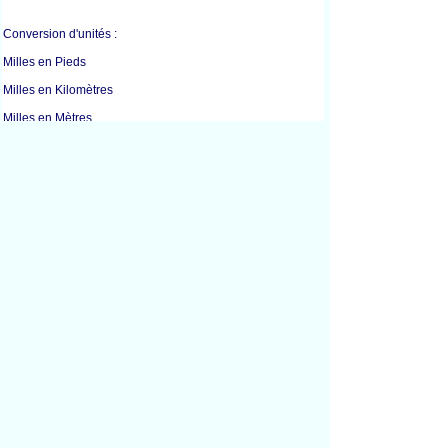
Conversion d'unités :
Milles en Pieds
Milles en Kilomètres
Milles en Mètres
Milles en Verges
Centimètres en Pouces
Pieds en Pouces
Pieds en Kilomètres
Pieds en Mètres
Pieds en Verges
Pouces en Centimètres
Pouces en Pieds
Pouces en Mètres
Pouces en Millimètres
Kilomètres en Milles