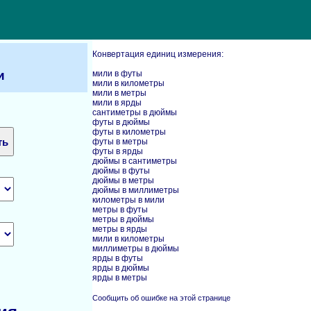
Конвертация единиц измерения:
и
мили в футы
мили в километры
мили в метры
мили в ярды
сантиметры в дюймы
футы в дюймы
футы в километры
футы в метры
футы в ярды
дюймы в сантиметры
дюймы в футы
дюймы в метры
дюймы в миллиметры
километры в мили
метры в футы
метры в дюймы
метры в ярды
мили в километры
миллиметры в дюймы
ярды в футы
ярды в дюймы
ярды в метры
Сообщить об ошибке на этой странице