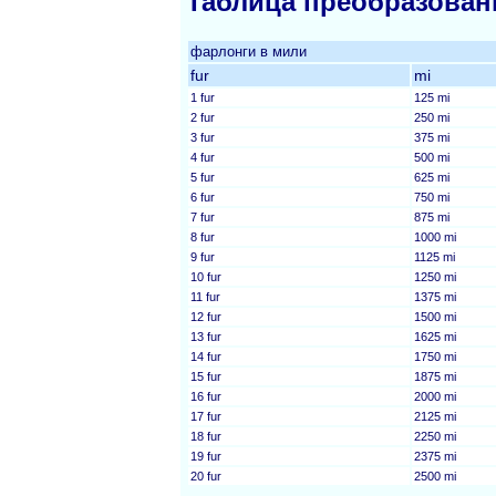
Таблица преобразован
фарлонги в мили
fur
mi
1 fur
125 mi
2 fur
250 mi
3 fur
375 mi
4 fur
500 mi
5 fur
625 mi
6 fur
750 mi
7 fur
875 mi
8 fur
1000 mi
9 fur
1125 mi
10 fur
1250 mi
11 fur
1375 mi
12 fur
1500 mi
13 fur
1625 mi
14 fur
1750 mi
15 fur
1875 mi
16 fur
2000 mi
17 fur
2125 mi
18 fur
2250 mi
19 fur
2375 mi
20 fur
2500 mi