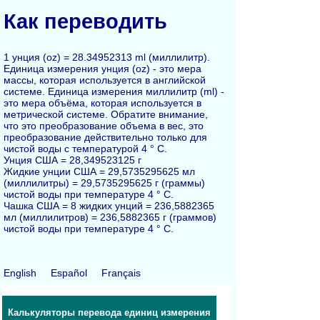
Как переводить
1 унция (oz) = 28.34952313 ml (миллилитр).
Единица измерения унция (oz) - это мера
массы, которая используется в английской
системе. Единица измерения миллилитр (ml) -
это мера объёма, которая используется в
метрической системе. Обратите внимание,
что это преобразование объема в вес, это
преобразование действительно только для
чистой воды с температурой 4 ° C.
Унция США = 28,349523125 г
Жидкие унции США = 29,5735295625 мл
(миллилитры) = 29,5735295625 г (граммы)
чистой воды при температуре 4 ° C.
Чашка США = 8 жидких унций = 236,5882365
мл (миллилитров) = 236,5882365 г (граммов)
чистой воды при температуре 4 ° C.
English
Español
Français
Калькуляторы перевода единиц измерения