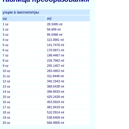
унции в миллилитры
oz
ml
1 oz
28.3495 ml
2 oz
56.699 ml
3 oz
85.0486 ml
4 oz
113.3981 ml
5 oz
141.7476 ml
6 oz
170.0971 ml
7 oz
198.4467 ml
8 oz
226.7962 ml
9 oz
255.1457 ml
10 oz
283.4952 ml
11 oz
311.8448 ml
12 oz
340.1943 ml
13 oz
368.5438 ml
14 oz
396.8933 ml
15 oz
425.2428 ml
16 oz
453.5924 ml
17 oz
481.9419 ml
18 oz
510.2914 ml
19 oz
538.6409 ml
20 oz
566.9905 ml