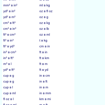
mm² в in²
ml в kg
yd² в in²
oz в fl oz
yd² в m²
oz в g
cm³ в ft³
oz в kg
cm³ в in³
oz в lb
ft³ в cm³
oz в ml
ft³ в in³
t в kg
ft³ в yd³
cm в in
in³ в cm³
ft в in
in³ в ft³
ft в km
m³ в l
ft в m
yd³ в ft³
ft в yd
cup в g
in в cm
cup в g
in в ft
cup в l
in в m
cup в ml
in в mm
fl oz в l
km в mi
fl oz в ml
m в ft