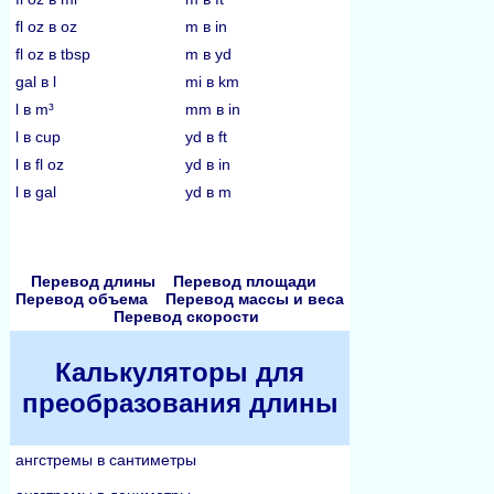
fl oz в oz
m в in
fl oz в tbsp
m в yd
gal в l
mi в km
l в m³
mm в in
l в cup
yd в ft
l в fl oz
yd в in
l в gal
yd в m
Перевод длины
Перевод площади
Перевод объема
Перевод массы и веса
Перевод скорости
Калькуляторы для
преобразования длины
ангстремы в сантиметры