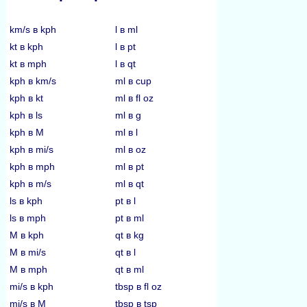
km/s в kph
l в ml
kt в kph
l в pt
kt в mph
l в qt
kph в km/s
ml в cup
kph в kt
ml в fl oz
kph в ls
ml в g
kph в M
ml в l
kph в mi/s
ml в oz
kph в mph
ml в pt
kph в m/s
ml в qt
ls в kph
pt в l
ls в mph
pt в ml
M в kph
qt в kg
M в mi/s
qt в l
M в mph
qt в ml
mi/s в kph
tbsp в fl oz
mi/s в M
tbsp в tsp