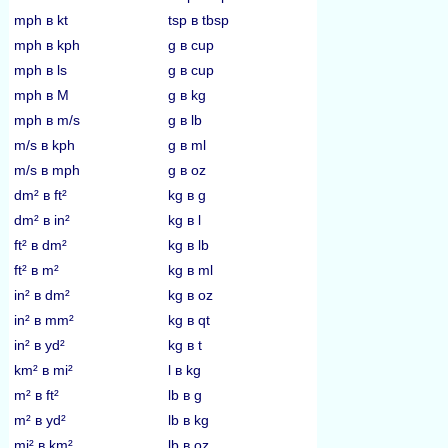
mph в kt
tsp в tbsp
mph в kph
g в cup
mph в ls
g в cup
mph в M
g в kg
mph в m/s
g в lb
m/s в kph
g в ml
m/s в mph
g в oz
dm² в ft²
kg в g
dm² в in²
kg в l
ft² в dm²
kg в lb
ft² в m²
kg в ml
in² в dm²
kg в oz
in² в mm²
kg в qt
in² в yd²
kg в t
km² в mi²
l в kg
m² в ft²
lb в g
m² в yd²
lb в kg
mi² в km²
lb в oz