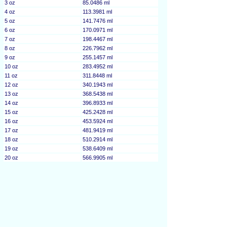
3 oz
85.0486 ml
4 oz
113.3981 ml
5 oz
141.7476 ml
6 oz
170.0971 ml
7 oz
198.4467 ml
8 oz
226.7962 ml
9 oz
255.1457 ml
10 oz
283.4952 ml
11 oz
311.8448 ml
12 oz
340.1943 ml
13 oz
368.5438 ml
14 oz
396.8933 ml
15 oz
425.2428 ml
16 oz
453.5924 ml
17 oz
481.9419 ml
18 oz
510.2914 ml
19 oz
538.6409 ml
20 oz
566.9905 ml