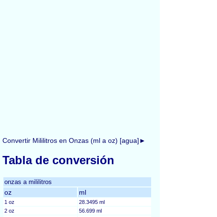
Convertir Mililitros en Onzas (ml a oz) [agua]►
Tabla de conversión
onzas a mililitros
oz
ml
1 oz
28.3495 ml
2 oz
56.699 ml