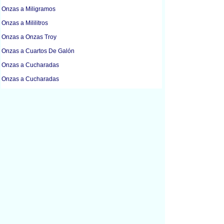
Onzas a Miligramos
Onzas a Mililitros
Onzas a Onzas Troy
Onzas a Cuartos De Galón
Onzas a Cucharadas
Onzas a Cucharadas
Onzas a Cucharaditas
Mililitros a Kilogramos
Gramos a Tazas
Gramos a Tazas
Gramos a Kilogramos
Gramos a Libras
Gramos a Mililitros
Gramos a Onzas
Kilogramos a Gramos
Kilogramos a Litros