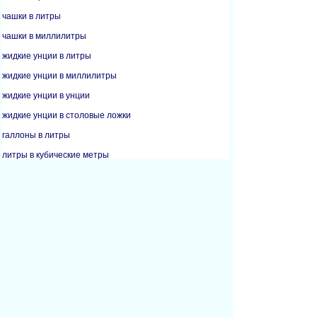
чашки в литры
чашки в миллилитры
жидкие унции в литры
жидкие унции в миллилитры
жидкие унции в унции
жидкие унции в столовые ложки
галлоны в литры
литры в кубические метры
литры в чашки
литры в жидкие унции
литры в галлоны
литры в миллилитры
литры в пинты
литры в кварты
миллилитры в чашки
миллилитры в жидкие унции