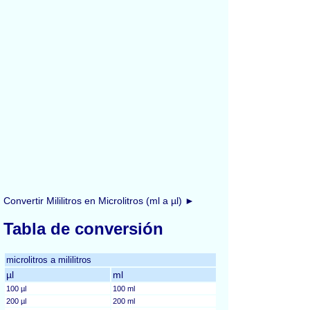
Convertir Mililitros en Microlitros (ml a µl) ►
Tabla de conversión
microlitros a mililitros
µl
ml
100 µl
100 ml
200 µl
200 ml