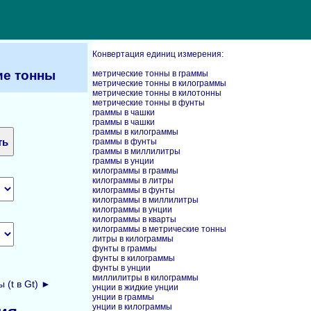
Конвертация единиц измерения:
ие тонны
метрические тонны в граммы
метрические тонны в килограммы
метрические тонны в килотонны
метрические тонны в фунты
граммы в чашки
граммы в чашки
граммы в килограммы
граммы в фунты
граммы в миллилитры
граммы в унции
килограммы в граммы
килограммы в литры
килограммы в фунты
килограммы в миллилитры
килограммы в унции
килограммы в кварты
килограммы в метрические тонны
литры в килограммы
фунты в граммы
фунты в килограммы
фунты в унции
миллилитры в килограммы
 (t в Gt) ►
унции в жидкие унции
унции в граммы
унции в килограммы