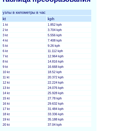
узлы в километры в час
kt
kph
1 kt
1.852 kph
2 kt
3.704 kph
3 kt
5.556 kph
4 kt
7.408 kph
5 kt
9.26 kph
6 kt
11.112 kph
7 kt
12.964 kph
8 kt
14.816 kph
9 kt
16.668 kph
10 kt
18.52 kph
11 kt
20.372 kph
12 kt
22.224 kph
13 kt
24.076 kph
14 kt
25.928 kph
15 kt
27.78 kph
16 kt
29.632 kph
17 kt
31.484 kph
18 kt
33.336 kph
19 kt
35.188 kph
20 kt
37.04 kph