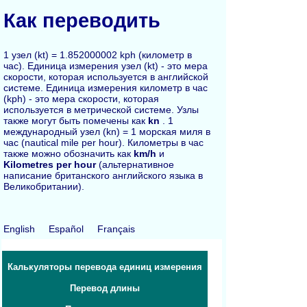
Как переводить
1 узел (kt) = 1.852000002 kph (километр в
час). Единица измерения узел (kt) - это мера
скорости, которая используется в английской
системе. Единица измерения километр в час
(kph) - это мера скорости, которая
используется в метрической системе. Узлы
также могут быть помечены как
kn
. 1
международный узел (kn) = 1 морская миля в
час (nautical mile per hour). Километры в час
также можно обозначить как
km/h
и
Kilometres per hour
(альтернативное
написание британского английского языка в
Великобритании).
English
Español
Français
Калькуляторы перевода единиц измерения
Перевод длины