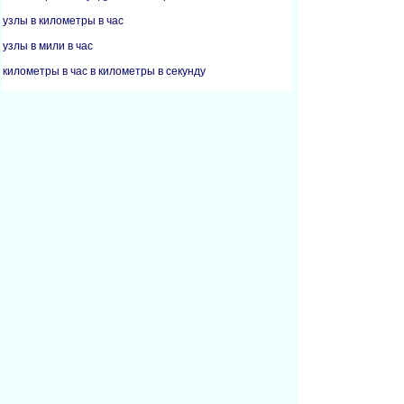
узлы в километры в час
узлы в мили в час
километры в час в километры в секунду
километры в час в узлы
километры в час в скорости света
километры в час в числа Маха
километры в час в мили в секунду
километры в час в мили в час
километры в час в метры в секунду
скорости света в километры в час
скорости света в мили в час
числа Маха в километры в час
числа Маха в мили в секунду
числа Маха в мили в час
мили в секунду в километры в час
мили в секунду в числа Маха