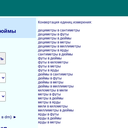
Конвертация единиц измерения:
дюймы
дециметры в сантиметры
дециметры в футы
дециметры в дюймы
дециметры в метры
дециметры в миллиметры
дециметры в ярды
сантиметры в дюймы
футы в дюймы
футы в километры
футы в метры
футы в ярды
дюймы в сантиметры
дюймы в футы
дюймы в метры
дюймы в миллиметры
километры в мили
метры в футы
метры в дюймы
метры в ярды
мили в километры
миллиметры в дюймы
ярды в футы
 в dm) ►
ярды в дюймы
ярды в метры