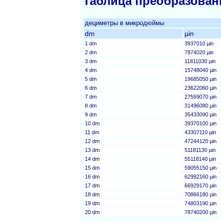
Таблица преобразован
дециметры в микродюймы
dm
µin
1 dm
3937010 µin
2 dm
7874020 µin
3 dm
11811030 µin
4 dm
15748040 µin
5 dm
19685050 µin
6 dm
23622060 µin
7 dm
27559070 µin
8 dm
31496080 µin
9 dm
35433090 µin
10 dm
39370100 µin
11 dm
43307110 µin
12 dm
47244120 µin
13 dm
51181130 µin
14 dm
55118140 µin
15 dm
59055150 µin
16 dm
62992160 µin
17 dm
66929170 µin
18 dm
70866180 µin
19 dm
74803190 µin
20 dm
78740200 µin