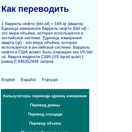
Как переводить
1 баррель нефти (bbl oil) = 168 qt (кварта).
Единица измерения баррель нефти (bbl oil) -
это мера объёма, которая используется в
английской системе. Единица измерения
кварта (qt) - это мера объёма, которая
используется в английской системе. Баррель
нефти в США может быть сокращен как US bbl
oil. Кварта жидкости США (US liquid quart )
равна 0,946352946 литров.
English
Español
Français
Калькуляторы перевода единиц измерения
Перевод длины
Перевод площади
Перевод объема