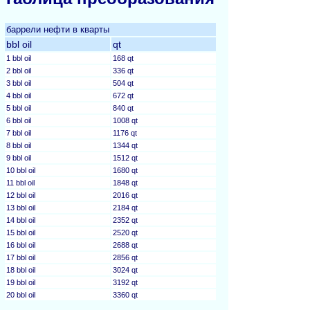
баррели нефти в кварты
bbl oil
qt
1 bbl oil
168 qt
2 bbl oil
336 qt
3 bbl oil
504 qt
4 bbl oil
672 qt
5 bbl oil
840 qt
6 bbl oil
1008 qt
7 bbl oil
1176 qt
8 bbl oil
1344 qt
9 bbl oil
1512 qt
10 bbl oil
1680 qt
11 bbl oil
1848 qt
12 bbl oil
2016 qt
13 bbl oil
2184 qt
14 bbl oil
2352 qt
15 bbl oil
2520 qt
16 bbl oil
2688 qt
17 bbl oil
2856 qt
18 bbl oil
3024 qt
19 bbl oil
3192 qt
20 bbl oil
3360 qt