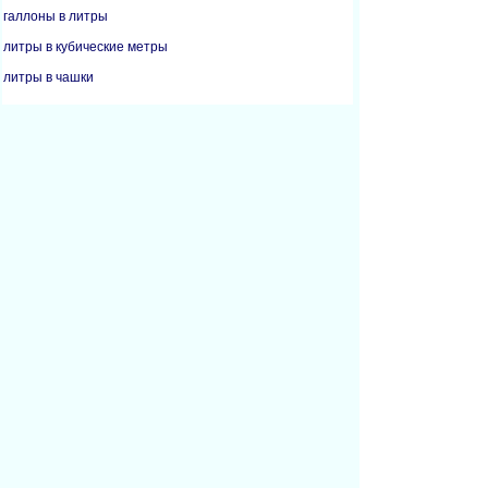
галлоны в литры
литры в кубические метры
литры в чашки
литры в жидкие унции
литры в галлоны
литры в миллилитры
литры в пинты
литры в кварты
миллилитры в чашки
миллилитры в жидкие унции
миллилитры в граммы
миллилитры в литры
миллилитры в унции
миллилитры в пинты
миллилитры в кварты
пинты в литры