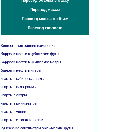
Перевод объема в массу
Перевод массы
Перевод массы в объем
Перевод скорости
Конвертация единиц измерения:
баррели нефти в кубические футы
баррели нефти в кубические метры
баррели нефти в литры
кварты в кубические ярды
кварты в килограммы
кварты в литры
кварты в миллилитры
кварты в унции
кварты в столовые ложки
кубические сантиметры в кубические футы