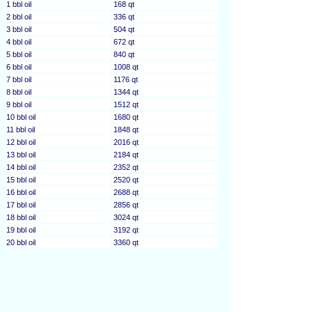
1 bbl oil
168 qt
2 bbl oil
336 qt
3 bbl oil
504 qt
4 bbl oil
672 qt
5 bbl oil
840 qt
6 bbl oil
1008 qt
7 bbl oil
1176 qt
8 bbl oil
1344 qt
9 bbl oil
1512 qt
10 bbl oil
1680 qt
11 bbl oil
1848 qt
12 bbl oil
2016 qt
13 bbl oil
2184 qt
14 bbl oil
2352 qt
15 bbl oil
2520 qt
16 bbl oil
2688 qt
17 bbl oil
2856 qt
18 bbl oil
3024 qt
19 bbl oil
3192 qt
20 bbl oil
3360 qt