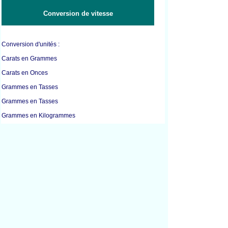
Conversion de vitesse
Conversion d'unités :
Carats en Grammes
Carats en Onces
Grammes en Tasses
Grammes en Tasses
Grammes en Kilogrammes
Grammes en Livres
Grammes en Millilitres
Grammes en Onces
Kilogrammes en Grammes
Kilogrammes en Litres
Kilogrammes en Livres
Kilogrammes en Millilitres