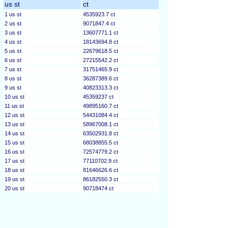
us st
ct
1 us st
4535923.7 ct
2 us st
9071847.4 ct
3 us st
13607771.1 ct
4 us st
18143694.8 ct
5 us st
22679618.5 ct
6 us st
27215542.2 ct
7 us st
31751465.9 ct
8 us st
36287389.6 ct
9 us st
40823313.3 ct
10 us st
45359237 ct
11 us st
49895160.7 ct
12 us st
54431084.4 ct
13 us st
58967008.1 ct
14 us st
63502931.8 ct
15 us st
68038855.5 ct
16 us st
72574779.2 ct
17 us st
77110702.9 ct
18 us st
81646626.6 ct
19 us st
86182550.3 ct
20 us st
90718474 ct