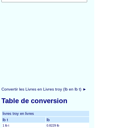
Convertir les Livres en Livres troy (lb en lb t) ►
Table de conversion
livres troy en livres
lb t
lb
1 lb t
0.8229 lb