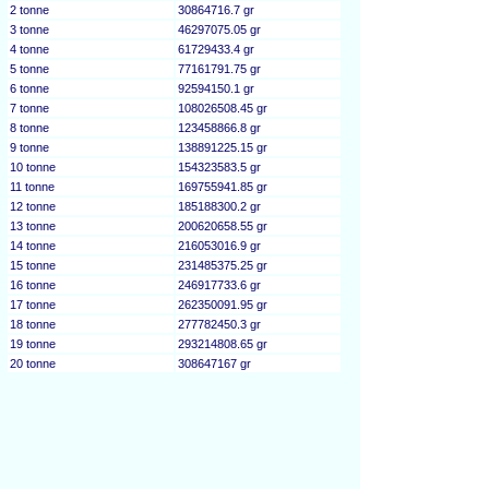
2 tonne
30864716.7 gr
3 tonne
46297075.05 gr
4 tonne
61729433.4 gr
5 tonne
77161791.75 gr
6 tonne
92594150.1 gr
7 tonne
108026508.45 gr
8 tonne
123458866.8 gr
9 tonne
138891225.15 gr
10 tonne
154323583.5 gr
11 tonne
169755941.85 gr
12 tonne
185188300.2 gr
13 tonne
200620658.55 gr
14 tonne
216053016.9 gr
15 tonne
231485375.25 gr
16 tonne
246917733.6 gr
17 tonne
262350091.95 gr
18 tonne
277782450.3 gr
19 tonne
293214808.65 gr
20 tonne
308647167 gr