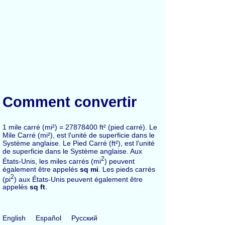
Comment convertir
1 mile carré (mi²) = 27878400 ft² (pied carré). Le
Mile Carré (mi²), est l'unité de superficie dans le
Système anglaise. Le Pied Carré (ft²), est l'unité
de superficie dans le Système anglaise. Aux
2
États-Unis, les miles carrés (mi
) peuvent
également être appelés
sq mi
. Les pieds carrés
2
(pi
) aux États-Unis peuvent également être
appelés
sq ft
.
English
Español
Русский