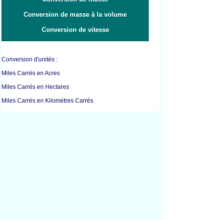
Conversion de masse à la volume
Conversion de vitesse
Conversion d'unités :
Miles Carrés en Acres
Miles Carrés en Hectares
Miles Carrés en Kilomètres Carrés
Miles Carrés en Mètres Carrés
Pieds Carrés en Acres
Pieds Carrés en Centimètres Carrés
Pieds Carrés en Décimètres Carrés
Pieds Carrés en Pouces Carrés
Pieds Carrés en Mètres Carrés
Pieds Carrés en Mètres Carrés
Décimètres Carrés en Pieds Carrés