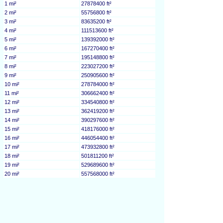
1 mi²
27878400 ft²
2 mi²
55756800 ft²
3 mi²
83635200 ft²
4 mi²
111513600 ft²
5 mi²
139392000 ft²
6 mi²
167270400 ft²
7 mi²
195148800 ft²
8 mi²
223027200 ft²
9 mi²
250905600 ft²
10 mi²
278784000 ft²
11 mi²
306662400 ft²
12 mi²
334540800 ft²
13 mi²
362419200 ft²
14 mi²
390297600 ft²
15 mi²
418176000 ft²
16 mi²
446054400 ft²
17 mi²
473932800 ft²
18 mi²
501811200 ft²
19 mi²
529689600 ft²
20 mi²
557568000 ft²