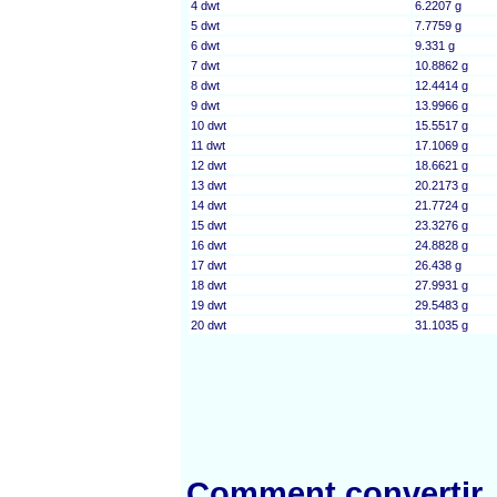
4 dwt
6.2207 g
5 dwt
7.7759 g
6 dwt
9.331 g
7 dwt
10.8862 g
8 dwt
12.4414 g
9 dwt
13.9966 g
10 dwt
15.5517 g
11 dwt
17.1069 g
12 dwt
18.6621 g
13 dwt
20.2173 g
14 dwt
21.7724 g
15 dwt
23.3276 g
16 dwt
24.8828 g
17 dwt
26.438 g
18 dwt
27.9931 g
19 dwt
29.5483 g
20 dwt
31.1035 g
Comment convertir