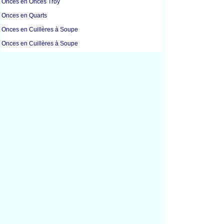
Onces en Onces Troy
Onces en Quarts
Onces en Cuillères à Soupe
Onces en Cuillères à Soupe
Onces en Cuillères à Café
Grammes en Tasses
Grammes en Tasses
Grammes en Kilogrammes
Grammes en Livres
Grammes en Millilitres
Grammes en Onces
Kilogrammes en Grammes
Kilogrammes en Litres
Kilogrammes en Livres
Kilogrammes en Millilitres
Kilogrammes en Onces