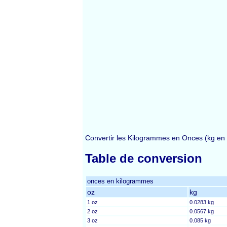
Convertir les Kilogrammes en Onces (kg en
Table de conversion
onces en kilogrammes
oz
kg
1 oz
0.0283 kg
2 oz
0.0567 kg
3 oz
0.085 kg