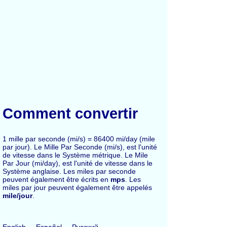
Comment convertir
1 mille par seconde (mi/s) = 86400 mi/day (mile
par jour). Le Mille Par Seconde (mi/s), est l'unité
de vitesse dans le Système métrique. Le Mile
Par Jour (mi/day), est l'unité de vitesse dans le
Système anglaise. Les miles par seconde
peuvent également être écrits en
mps
. Les
miles par jour peuvent également être appelés
mile/jour
.
English
Español
Русский