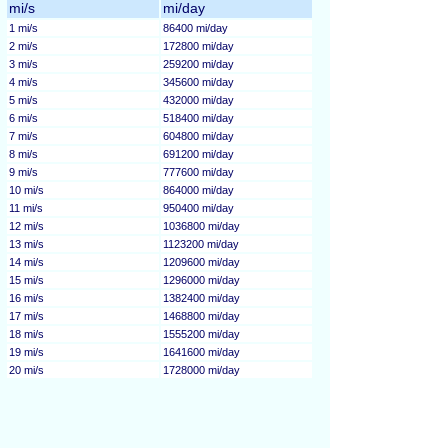
mi/s
mi/day
1 mi/s
86400 mi/day
2 mi/s
172800 mi/day
3 mi/s
259200 mi/day
4 mi/s
345600 mi/day
5 mi/s
432000 mi/day
6 mi/s
518400 mi/day
7 mi/s
604800 mi/day
8 mi/s
691200 mi/day
9 mi/s
777600 mi/day
10 mi/s
864000 mi/day
11 mi/s
950400 mi/day
12 mi/s
1036800 mi/day
13 mi/s
1123200 mi/day
14 mi/s
1209600 mi/day
15 mi/s
1296000 mi/day
16 mi/s
1382400 mi/day
17 mi/s
1468800 mi/day
18 mi/s
1555200 mi/day
19 mi/s
1641600 mi/day
20 mi/s
1728000 mi/day