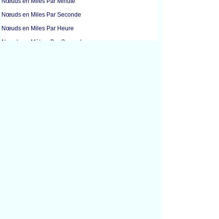
Nœuds en Miles Par Minute
Nœuds en Miles Par Seconde
Nœuds en Miles Par Heure
Nœuds en Mètres Par Seconde
Kilomètres Par Seconde en Kilomètres Par Heure
Nœuds en Kilomètres Par Heure
Nœuds en Miles Par Heure
Kilomètres Par Heure en Kilomètres Par Seconde
Kilomètres Par Heure en Nœuds
Kilomètres Par Heure en Vitesse De La Lumière
Kilomètres Par Heure en Nombre De Mach
Kilomètres Par Heure en Miles Par Seconde
Kilomètres Par Heure en Miles Par Heure
Kilomètres Par Heure en Mètres Par Seconde
Vitesse De La Lumière en Kilomètres Par Heure
Vitesse De La Lumière en Miles Par Heure