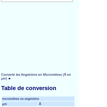
Convertir les Angströms en Micromètres (Å en
µm) ►
Table de conversion
micromètres en angströms
µm
Å