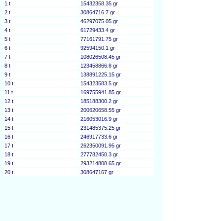
1 t
15432358.35 gr
2 t
30864716.7 gr
3 t
46297075.05 gr
4 t
61729433.4 gr
5 t
77161791.75 gr
6 t
92594150.1 gr
7 t
108026508.45 gr
8 t
123458866.8 gr
9 t
138891225.15 gr
10 t
154323583.5 gr
11 t
169755941.85 gr
12 t
185188300.2 gr
13 t
200620658.55 gr
14 t
216053016.9 gr
15 t
231485375.25 gr
16 t
246917733.6 gr
17 t
262350091.95 gr
18 t
277782450.3 gr
19 t
293214808.65 gr
20 t
308647167 gr