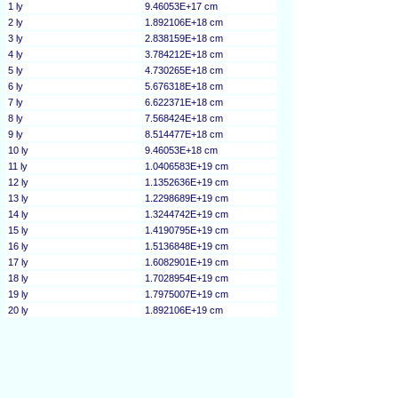
1 ly
9.46053E+17 cm
2 ly
1.892106E+18 cm
3 ly
2.838159E+18 cm
4 ly
3.784212E+18 cm
5 ly
4.730265E+18 cm
6 ly
5.676318E+18 cm
7 ly
6.622371E+18 cm
8 ly
7.568424E+18 cm
9 ly
8.514477E+18 cm
10 ly
9.46053E+18 cm
11 ly
1.0406583E+19 cm
12 ly
1.1352636E+19 cm
13 ly
1.2298689E+19 cm
14 ly
1.3244742E+19 cm
15 ly
1.4190795E+19 cm
16 ly
1.5136848E+19 cm
17 ly
1.6082901E+19 cm
18 ly
1.7028954E+19 cm
19 ly
1.7975007E+19 cm
20 ly
1.892106E+19 cm