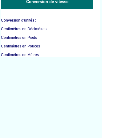
Conversion de vitesse
Conversion d'unités :
Centimètres en Décimètres
Centimètres en Pieds
Centimètres en Pouces
Centimètres en Mètres
Centimètres en Millimètres
Centimètres en Verges
Centimètres en Pouces
Pieds en Pouces
Pieds en Kilomètres
Pieds en Mètres
Pieds en Verges
Pouces en Centimètres
Pouces en Pieds