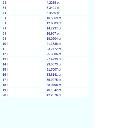
2 l
4.2268 pt
3 l
6.3401 pt
4 l
8.4535 pt
5 l
10.5669 pt
6 l
12.6803 pt
7 l
14.7937 pt
8 l
16.907 pt
9 l
19.0204 pt
10 l
21.1338 pt
11 l
23.2472 pt
12 l
25.3606 pt
13 l
27.4739 pt
14 l
29.5873 pt
15 l
31.7007 pt
16 l
33.8141 pt
17 l
35.9275 pt
18 l
38.0408 pt
19 l
40.1542 pt
20 l
42.2676 pt