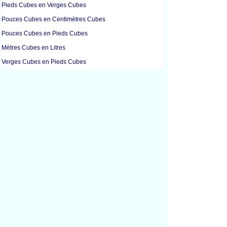
Pieds Cubes en Verges Cubes
Pouces Cubes en Centimètres Cubes
Pouces Cubes en Pieds Cubes
Mètres Cubes en Litres
Verges Cubes en Pieds Cubes
Tasses en Grammes
Tasses en Grammes
Tasses en Litres
Tasses en Millilitres
Onces Liquides en Litres
Onces Liquides en Millilitres
Onces Liquides en Onces
Onces Liquides en Cuillères à Soupe
Gallons en Litres
Litres en Mètres Cubes
Litres en Tasses