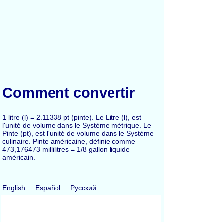
Comment convertir
1 litre (l) = 2.11338 pt (pinte). Le Litre (l), est
l'unité de volume dans le Système métrique. Le
Pinte (pt), est l'unité de volume dans le Système
culinaire. Pinte américaine, définie comme
473,176473 millilitres = 1/8 gallon liquide
américain.
English
Español
Русский