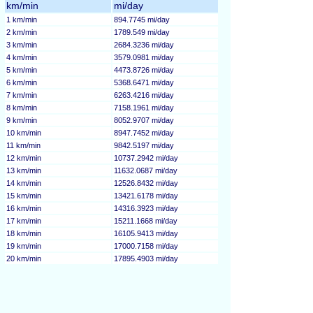
km/min
mi/day
1 km/min
894.7745 mi/day
2 km/min
1789.549 mi/day
3 km/min
2684.3236 mi/day
4 km/min
3579.0981 mi/day
5 km/min
4473.8726 mi/day
6 km/min
5368.6471 mi/day
7 km/min
6263.4216 mi/day
8 km/min
7158.1961 mi/day
9 km/min
8052.9707 mi/day
10 km/min
8947.7452 mi/day
11 km/min
9842.5197 mi/day
12 km/min
10737.2942 mi/day
13 km/min
11632.0687 mi/day
14 km/min
12526.8432 mi/day
15 km/min
13421.6178 mi/day
16 km/min
14316.3923 mi/day
17 km/min
15211.1668 mi/day
18 km/min
16105.9413 mi/day
19 km/min
17000.7158 mi/day
20 km/min
17895.4903 mi/day