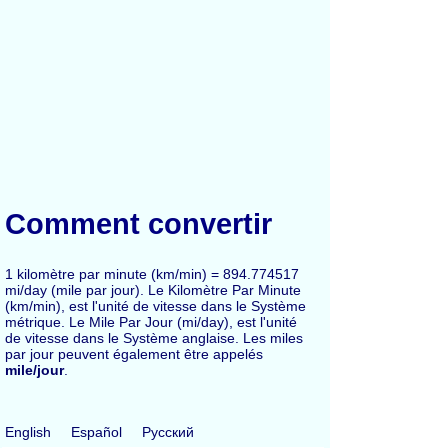
Comment convertir
1 kilomètre par minute (km/min) = 894.774517
mi/day (mile par jour). Le Kilomètre Par Minute
(km/min), est l'unité de vitesse dans le Système
métrique. Le Mile Par Jour (mi/day), est l'unité
de vitesse dans le Système anglaise. Les miles
par jour peuvent également être appelés
mile/jour
.
English
Español
Русский