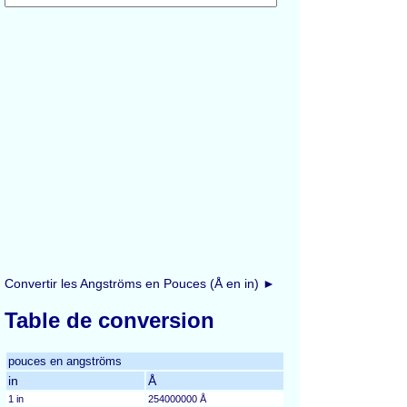
Convertir les Angströms en Pouces (Å en in) ►
Table de conversion
pouces en angströms
in
Å
1 in
254000000 Å