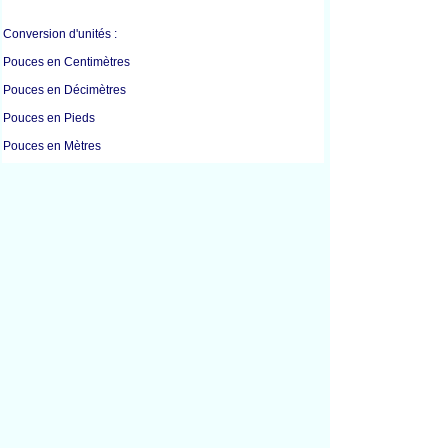
Conversion d'unités :
Pouces en Centimètres
Pouces en Décimètres
Pouces en Pieds
Pouces en Mètres
Pouces en Millimètres
Pouces en Verges
Centimètres en Pouces
Pieds en Pouces
Pieds en Kilomètres
Pieds en Mètres
Pieds en Verges
Pouces en Centimètres
Pouces en Pieds
Pouces en Mètres