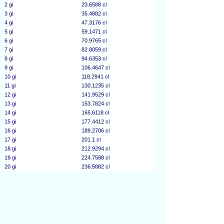
2 gi
23.6588 cl
3 gi
35.4882 cl
4 gi
47.3176 cl
5 gi
59.1471 cl
6 gi
70.9765 cl
7 gi
82.8059 cl
8 gi
94.6353 cl
9 gi
106.4647 cl
10 gi
118.2941 cl
11 gi
130.1235 cl
12 gi
141.9529 cl
13 gi
153.7824 cl
14 gi
165.6118 cl
15 gi
177.4412 cl
16 gi
189.2706 cl
17 gi
201.1 cl
18 gi
212.9294 cl
19 gi
224.7588 cl
20 gi
236.5882 cl