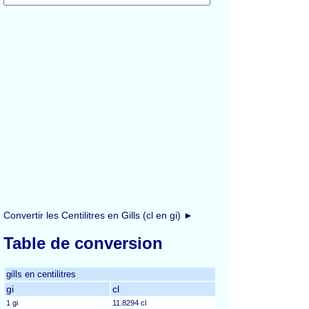
Convertir les Centilitres en Gills (cl en gi) ►
Table de conversion
gills en centilitres
gi
cl
1 gi
11.8294 cl