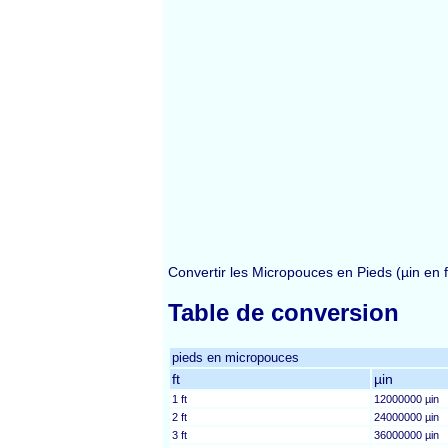
Convertir les Micropouces en Pieds (µin en 
Table de conversion
pieds en micropouces
ft
µin
1 ft
12000000 µin
2 ft
24000000 µin
3 ft
36000000 µin