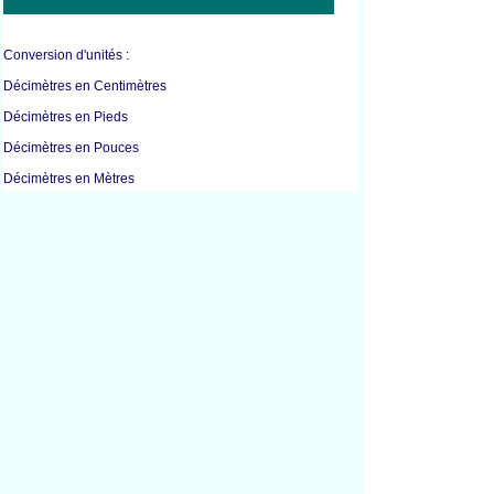
Conversion d'unités :
Décimètres en Centimètres
Décimètres en Pieds
Décimètres en Pouces
Décimètres en Mètres
Décimètres en Millimètres
Décimètres en Verges
Centimètres en Pouces
Pieds en Pouces
Pieds en Kilomètres
Pieds en Mètres
Pieds en Verges
Pouces en Centimètres
Pouces en Pieds
Pouces en Mètres