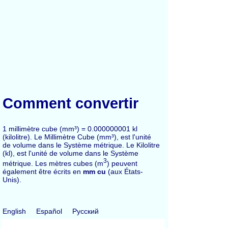
Comment convertir
1 millimètre cube (mm³) = 0.000000001 kl
(kilolitre). Le Millimètre Cube (mm³), est l'unité
de volume dans le Système métrique. Le Kilolitre
(kl), est l'unité de volume dans le Système
3
métrique. Les mètres cubes (m
) peuvent
également être écrits en
mm cu
(aux États-
Unis).
English
Español
Русский