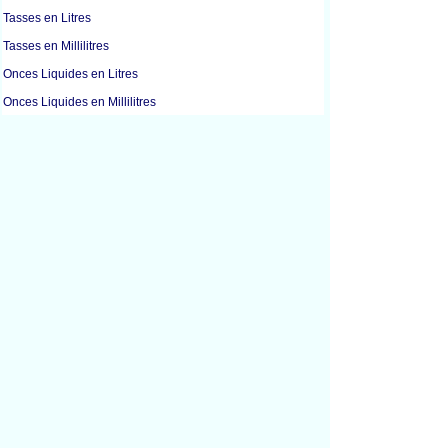
Tasses en Litres
Tasses en Millilitres
Onces Liquides en Litres
Onces Liquides en Millilitres
Onces Liquides en Onces
Onces Liquides en Cuillères à Soupe
Gallons en Litres
Litres en Mètres Cubes
Litres en Tasses
Litres en Onces Liquides
Litres en Gallons
Litres en Millilitres
Litres en Pintes
Litres en Quarts
Millilitres en Tasses
Millilitres en Onces Liquides