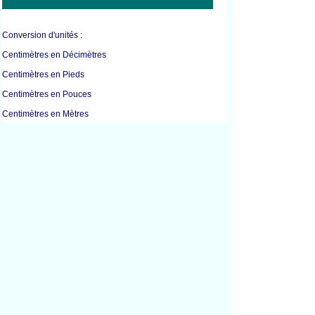
Conversion d'unités :
Centimètres en Décimètres
Centimètres en Pieds
Centimètres en Pouces
Centimètres en Mètres
Centimètres en Millimètres
Centimètres en Verges
Centimètres en Pouces
Pieds en Pouces
Pieds en Kilomètres
Pieds en Mètres
Pieds en Verges
Pouces en Centimètres
Pouces en Pieds
Pouces en Mètres