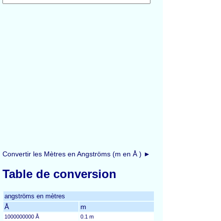
Convertir les Mètres en Angströms (m en Å ) ►
Table de conversion
angströms en mètres
Å
m
1000000000 Å
0.1 m