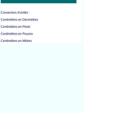
Conversion d'unités :
Centimètres en Décimètres
Centimètres en Pieds
Centimètres en Pouces
Centimètres en Mètres
Centimètres en Millimètres
Centimètres en Verges
Centimètres en Pouces
Pieds en Pouces
Pieds en Kilomètres
Pieds en Mètres
Pieds en Verges
Pouces en Centimètres
Pouces en Pieds
Pouces en Mètres