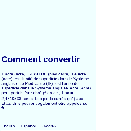
Comment convertir
1 acre (acre) = 43560 ft² (pied carré). Le Acre
(acre), est l'unité de superficie dans le Système
anglaise. Le Pied Carré (ft²), est l'unité de
superficie dans le Système anglaise. Acre (Acre)
peut parfois être abrégé en ac.; 1 ha =
2
2,4710538 acres. Les pieds carrés (pi
) aux
États-Unis peuvent également être appelés
sq
ft
.
English
Español
Русский