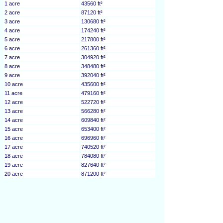
1 acre
43560 ft²
2 acre
87120 ft²
3 acre
130680 ft²
4 acre
174240 ft²
5 acre
217800 ft²
6 acre
261360 ft²
7 acre
304920 ft²
8 acre
348480 ft²
9 acre
392040 ft²
10 acre
435600 ft²
11 acre
479160 ft²
12 acre
522720 ft²
13 acre
566280 ft²
14 acre
609840 ft²
15 acre
653400 ft²
16 acre
696960 ft²
17 acre
740520 ft²
18 acre
784080 ft²
19 acre
827640 ft²
20 acre
871200 ft²