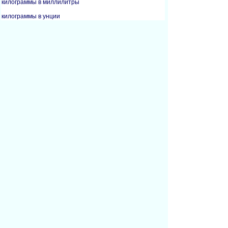
килограммы в миллилитры
килограммы в унции
килограммы в кварты
килограммы в метрические тонны
литры в килограммы
фунты в граммы
фунты в килограммы
фунты в унции
миллилитры в килограммы
унции в жидкие унции
унции в граммы
унции в килограммы
унции в фунты
унции в миллилитры
метрические тонны в килограммы
Сообщить об ошибке на этой странице