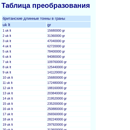
Таблица преобразования
британские длинные тонны в граны
uk lt
gr
1 uk lt
15680000 gr
2 uk lt
31360000 gr
3 uk lt
47040000 gr
4 uk lt
62720000 gr
5 uk lt
78400000 gr
6 uk lt
94080000 gr
7 uk lt
109760000 gr
8 uk lt
125440000 gr
9 uk lt
141120000 gr
10 uk lt
156800000 gr
11 uk lt
172480000 gr
12 uk lt
188160000 gr
13 uk lt
203840000 gr
14 uk lt
219520000 gr
15 uk lt
235200000 gr
16 uk lt
250880000 gr
17 uk lt
266560000 gr
18 uk lt
282240000 gr
19 uk lt
297920000 gr
20 uk lt
313600000 gr