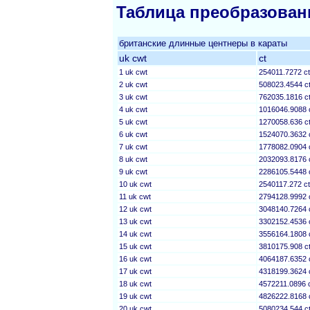
Таблица преобразован
британские длинные центнеры в караты
uk cwt
ct
1 uk cwt
254011.7272 ct
2 uk cwt
508023.4544 c
3 uk cwt
762035.1816 c
4 uk cwt
1016046.9088 
5 uk cwt
1270058.636 c
6 uk cwt
1524070.3632 
7 uk cwt
1778082.0904 
8 uk cwt
2032093.8176 
9 uk cwt
2286105.5448 
10 uk cwt
2540117.272 ct
11 uk cwt
2794128.9992 
12 uk cwt
3048140.7264 
13 uk cwt
3302152.4536 
14 uk cwt
3556164.1808 
15 uk cwt
3810175.908 c
16 uk cwt
4064187.6352 
17 uk cwt
4318199.3624 
18 uk cwt
4572211.0896 
19 uk cwt
4826222.8168 
20 uk cwt
5080234.544 c