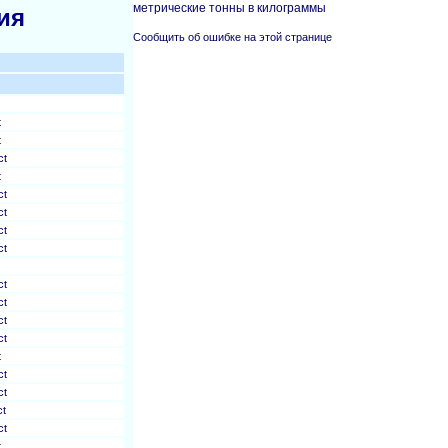
метрические тонны в килограммы
ия
Сообщить об ошибке на этой странице
t
t
ct
t
ct
ct
ct
ct
ct
ct
ct
ct
t
ct
ct
ct
ct
t