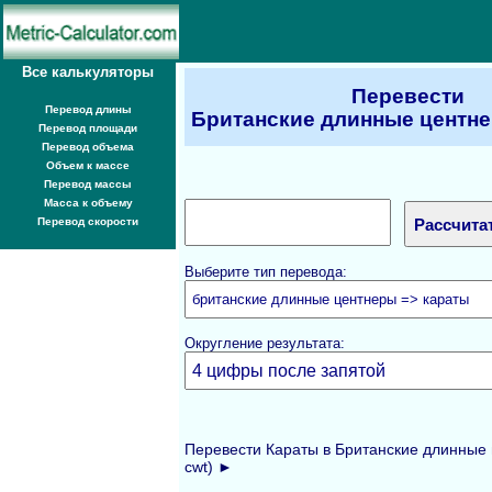
Все калькуляторы
Перевести
Перевод длины
Британские длинные центне
Перевод площади
Перевод объема
Объем к массе
Перевод массы
Масса к объему
Перевод скорости
Выберите тип перевода:
Округление результата:
Перевести Караты в Британские длинные ц
cwt) ►