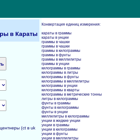
Конвертация единиц измерения:
ры в Караты
караты в граммы
караты в унции
граммы в чашки
граммы в чашки
граммы в килограммы
граммы в фунты
граммы в миллилитры
граммы в унции
килограммы в граммы
килограммы в литры
килограммы в фунты
килограммы в миллилитры
килограммы в унции
килограммы в кварты
килограммы в метрические тонны
литры в килограммы
фунты в граммы
фунты в килограммы
фунты в унции
миллилитры в килограммы
унции в жидкие унции
унции в граммы
ентнеры (ct в uk
унции в килограммы
унции в фунты
унции в миллилитры