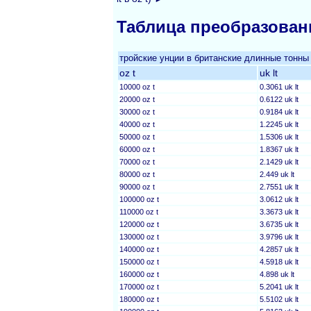
Таблица преобразован
тройские унции в британские длинные тонны
oz t
uk lt
10000 oz t
0.3061 uk lt
20000 oz t
0.6122 uk lt
30000 oz t
0.9184 uk lt
40000 oz t
1.2245 uk lt
50000 oz t
1.5306 uk lt
60000 oz t
1.8367 uk lt
70000 oz t
2.1429 uk lt
80000 oz t
2.449 uk lt
90000 oz t
2.7551 uk lt
100000 oz t
3.0612 uk lt
110000 oz t
3.3673 uk lt
120000 oz t
3.6735 uk lt
130000 oz t
3.9796 uk lt
140000 oz t
4.2857 uk lt
150000 oz t
4.5918 uk lt
160000 oz t
4.898 uk lt
170000 oz t
5.2041 uk lt
180000 oz t
5.5102 uk lt