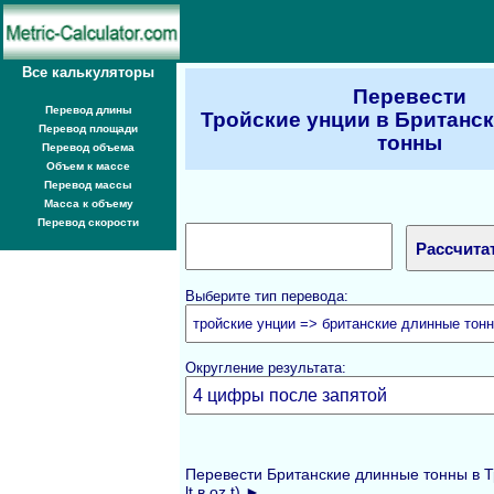
Все калькуляторы
Перевести
Перевод длины
Тройские унции в Британс
Перевод площади
тонны
Перевод объема
Объем к массе
Перевод массы
Масса к объему
Перевод скорости
Выберите тип перевода:
Округление результата:
Перевести Британские длинные тонны в Т
lt в oz t) ►