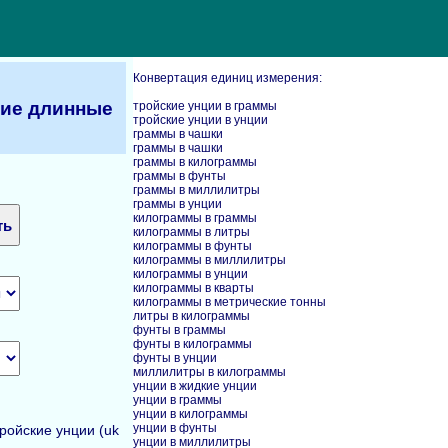
Конвертация единиц измерения:
кие длинные
тройские унции в граммы
тройские унции в унции
граммы в чашки
граммы в чашки
граммы в килограммы
граммы в фунты
граммы в миллилитры
граммы в унции
килограммы в граммы
килограммы в литры
килограммы в фунты
килограммы в миллилитры
килограммы в унции
килограммы в кварты
килограммы в метрические тонны
литры в килограммы
фунты в граммы
фунты в килограммы
фунты в унции
миллилитры в килограммы
унции в жидкие унции
унции в граммы
унции в килограммы
унции в фунты
ройские унции (uk
унции в миллилитры