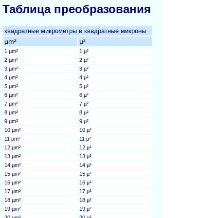
Таблица преобразования
квадратные микрометры в квадратные микроны
µm²
µ²
1 µm²
1 µ²
2 µm²
2 µ²
3 µm²
3 µ²
4 µm²
4 µ²
5 µm²
5 µ²
6 µm²
6 µ²
7 µm²
7 µ²
8 µm²
8 µ²
9 µm²
9 µ²
10 µm²
10 µ²
11 µm²
11 µ²
12 µm²
12 µ²
13 µm²
13 µ²
14 µm²
14 µ²
15 µm²
15 µ²
16 µm²
16 µ²
17 µm²
17 µ²
18 µm²
18 µ²
19 µm²
19 µ²
20 µm²
20 µ²