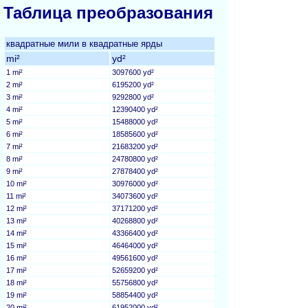
Таблица преобразования
квадратные мили в квадратные ярды
mi²
yd²
1 mi²
3097600 yd²
2 mi²
6195200 yd²
3 mi²
9292800 yd²
4 mi²
12390400 yd²
5 mi²
15488000 yd²
6 mi²
18585600 yd²
7 mi²
21683200 yd²
8 mi²
24780800 yd²
9 mi²
27878400 yd²
10 mi²
30976000 yd²
11 mi²
34073600 yd²
12 mi²
37171200 yd²
13 mi²
40268800 yd²
14 mi²
43366400 yd²
15 mi²
46464000 yd²
16 mi²
49561600 yd²
17 mi²
52659200 yd²
18 mi²
55756800 yd²
19 mi²
58854400 yd²
20 mi²
61952000 yd²