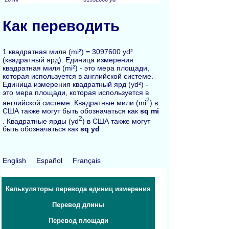
Как переводить
1 квадратная миля (mi²) = 3097600 yd²
(квадратный ярд). Единица измерения
квадратная миля (mi²) - это мера площади,
которая используется в английской системе.
Единица измерения квадратный ярд (yd²) -
это мера площади, которая используется в
2
английской системе. Квадратные мили (mi
) в
США также могут быть обозначаться как
sq mi
2
. Квадратные ярды (yd
) в США также могут
быть обозначаться как
sq yd
.
English
Español
Français
Калькуляторы перевода единиц измерения
Перевод длины
Перевод площади