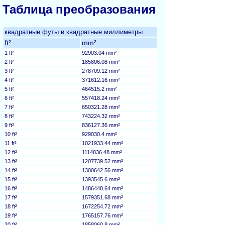
Таблица преобразования
квадратные футы в квадратные миллиметры
ft²
mm²
1 ft²
92903.04 mm²
2 ft²
185806.08 mm²
3 ft²
278709.12 mm²
4 ft²
371612.16 mm²
5 ft²
464515.2 mm²
6 ft²
557418.24 mm²
7 ft²
650321.28 mm²
8 ft²
743224.32 mm²
9 ft²
836127.36 mm²
10 ft²
929030.4 mm²
11 ft²
1021933.44 mm²
12 ft²
1114836.48 mm²
13 ft²
1207739.52 mm²
14 ft²
1300642.56 mm²
15 ft²
1393545.6 mm²
16 ft²
1486448.64 mm²
17 ft²
1579351.68 mm²
18 ft²
1672254.72 mm²
19 ft²
1765157.76 mm²
20 ft²
1858060.8 mm²