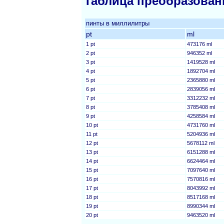
Таблица преобразован
пинты в миллилитры
pt
ml
1 pt
473176 ml
2 pt
946352 ml
3 pt
1419528 ml
4 pt
1892704 ml
5 pt
2365880 ml
6 pt
2839056 ml
7 pt
3312232 ml
8 pt
3785408 ml
9 pt
4258584 ml
10 pt
4731760 ml
11 pt
5204936 ml
12 pt
5678112 ml
13 pt
6151288 ml
14 pt
6624464 ml
15 pt
7097640 ml
16 pt
7570816 ml
17 pt
8043992 ml
18 pt
8517168 ml
19 pt
8990344 ml
20 pt
9463520 ml