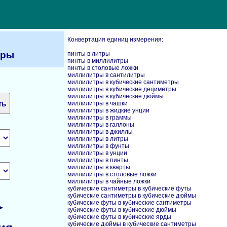
Конвертация единиц измерения:
тры
пинты в литры
пинты в миллилитры
пинты в столовые ложки
миллилитры в сантилитры
миллилитры в кубические сантиметры
миллилитры в кубические дециметры
миллилитры в кубические дюймы
миллилитры в чашки
миллилитры в жидкие унции
миллилитры в граммы
миллилитры в галлоны
миллилитры в джиллы
миллилитры в литры
миллилитры в фунты
миллилитры в унции
миллилитры в пинты
миллилитры в кварты
миллилитры в столовые ложки
миллилитры в чайные ложки
кубические сантиметры в кубические футы
кубические сантиметры в кубические дюймы
кубические футы в кубические сантиметры
 ►
кубические футы в кубические дюймы
кубические футы в кубические ярды
кубические дюймы в кубические сантиметры