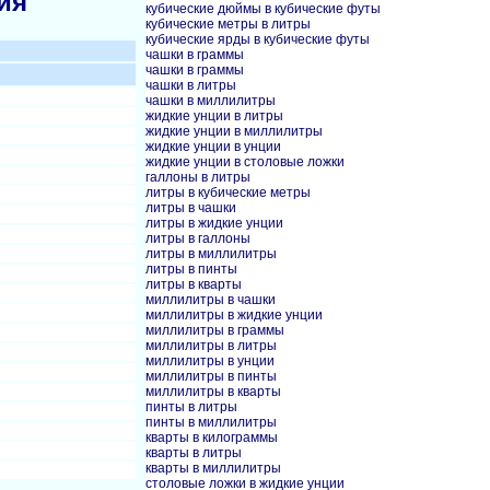
ия
кубические дюймы в кубические футы
кубические метры в литры
кубические ярды в кубические футы
чашки в граммы
чашки в граммы
чашки в литры
чашки в миллилитры
жидкие унции в литры
жидкие унции в миллилитры
жидкие унции в унции
жидкие унции в столовые ложки
галлоны в литры
литры в кубические метры
литры в чашки
литры в жидкие унции
литры в галлоны
литры в миллилитры
литры в пинты
литры в кварты
миллилитры в чашки
миллилитры в жидкие унции
миллилитры в граммы
миллилитры в литры
миллилитры в унции
миллилитры в пинты
миллилитры в кварты
пинты в литры
пинты в миллилитры
кварты в килограммы
кварты в литры
кварты в миллилитры
столовые ложки в жидкие унции