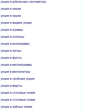
унции в кубические сантиметры
унции в чашки
унции в чашки
унции в жидкие унции
унции в граммы
унции в галлоны
унции в килограммы
унции в литры
унции в фунты
унции в миллиграммы
унции в миллилитры
унции в тройские унции
унции в кварты
унции в столовые ложки
унции в столовые ложки
унции в чайные ложки