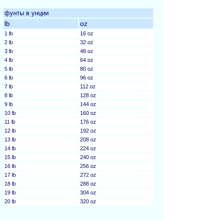
фунты в унции
lb
oz
1 lb
16 oz
2 lb
32 oz
3 lb
48 oz
4 lb
64 oz
5 lb
80 oz
6 lb
96 oz
7 lb
112 oz
8 lb
128 oz
9 lb
144 oz
10 lb
160 oz
11 lb
176 oz
12 lb
192 oz
13 lb
208 oz
14 lb
224 oz
15 lb
240 oz
16 lb
256 oz
17 lb
272 oz
18 lb
288 oz
19 lb
304 oz
20 lb
320 oz