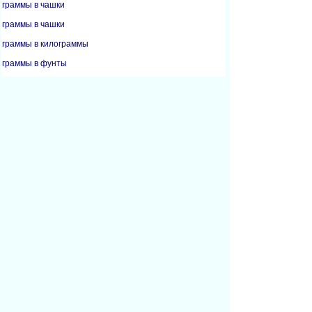
граммы в чашки
граммы в чашки
граммы в килограммы
граммы в фунты
граммы в миллилитры
граммы в унции
килограммы в граммы
килограммы в литры
килограммы в фунты
килограммы в миллилитры
килограммы в унции
килограммы в кварты
килограммы в метрические тонны
литры в килограммы
фунты в граммы
фунты в килограммы