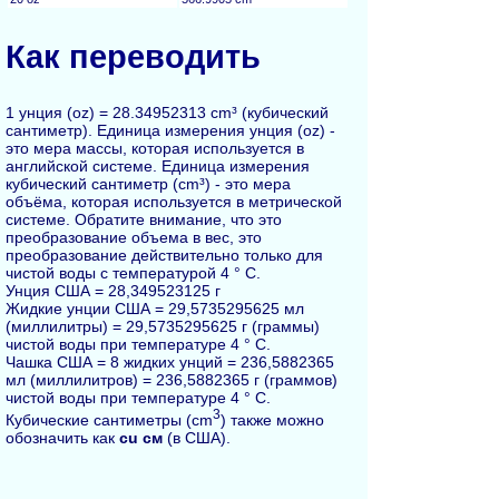
Как переводить
1 унция (oz) = 28.34952313 cm³ (кубический
сантиметр). Единица измерения унция (oz) -
это мера массы, которая используется в
английской системе. Единица измерения
кубический сантиметр (cm³) - это мера
объёма, которая используется в метрической
системе. Обратите внимание, что это
преобразование объема в вес, это
преобразование действительно только для
чистой воды с температурой 4 ° C.
Унция США = 28,349523125 г
Жидкие унции США = 29,5735295625 мл
(миллилитры) = 29,5735295625 г (граммы)
чистой воды при температуре 4 ° C.
Чашка США = 8 жидких унций = 236,5882365
мл (миллилитров) = 236,5882365 г (граммов)
чистой воды при температуре 4 ° C.
3
Кубические сантиметры (cm
) также можно
обозначить как
cu см
(в США).