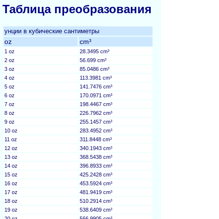
Таблица преобразования
унции в кубические сантиметры
oz
cm³
1 oz
28.3495 cm³
2 oz
56.699 cm³
3 oz
85.0486 cm³
4 oz
113.3981 cm³
5 oz
141.7476 cm³
6 oz
170.0971 cm³
7 oz
198.4467 cm³
8 oz
226.7962 cm³
9 oz
255.1457 cm³
10 oz
283.4952 cm³
11 oz
311.8448 cm³
12 oz
340.1943 cm³
13 oz
368.5438 cm³
14 oz
396.8933 cm³
15 oz
425.2428 cm³
16 oz
453.5924 cm³
17 oz
481.9419 cm³
18 oz
510.2914 cm³
19 oz
538.6409 cm³
20 oz
566.9905 cm³