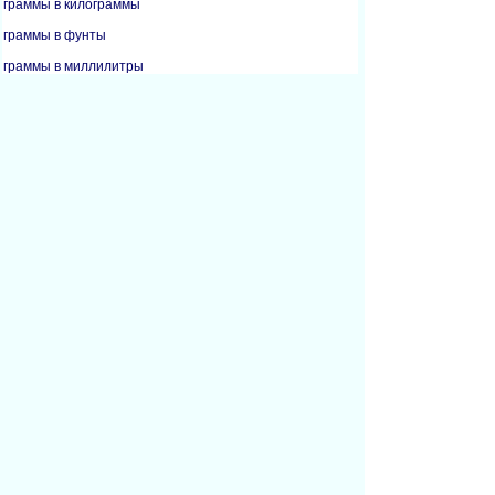
граммы в килограммы
граммы в фунты
граммы в миллилитры
граммы в унции
килограммы в граммы
килограммы в литры
килограммы в фунты
килограммы в миллилитры
килограммы в унции
килограммы в кварты
килограммы в метрические тонны
литры в килограммы
фунты в граммы
фунты в килограммы
фунты в унции
миллилитры в килограммы