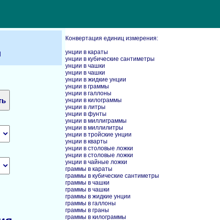
Конвертация единиц измерения:
ы
унции в караты
унции в кубические сантиметры
унции в чашки
унции в чашки
унции в жидкие унции
унции в граммы
унции в галлоны
унции в килограммы
унции в литры
унции в фунты
унции в миллиграммы
унции в миллилитры
унции в тройские унции
унции в кварты
унции в столовые ложки
унции в столовые ложки
унции в чайные ложки
граммы в караты
граммы в кубические сантиметры
граммы в чашки
граммы в чашки
граммы в жидкие унции
граммы в галлоны
граммы в граны
граммы в килограммы