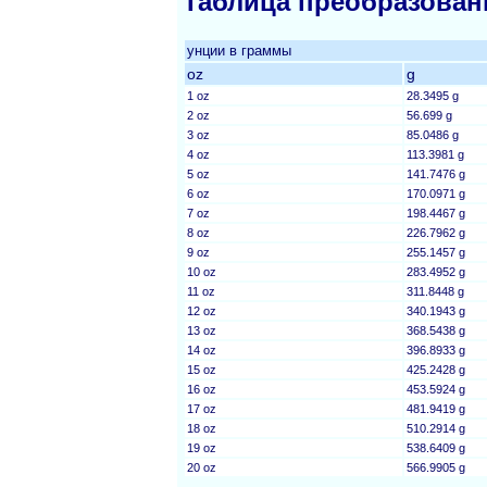
Таблица преобразован
унции в граммы
oz
g
1 oz
28.3495 g
2 oz
56.699 g
3 oz
85.0486 g
4 oz
113.3981 g
5 oz
141.7476 g
6 oz
170.0971 g
7 oz
198.4467 g
8 oz
226.7962 g
9 oz
255.1457 g
10 oz
283.4952 g
11 oz
311.8448 g
12 oz
340.1943 g
13 oz
368.5438 g
14 oz
396.8933 g
15 oz
425.2428 g
16 oz
453.5924 g
17 oz
481.9419 g
18 oz
510.2914 g
19 oz
538.6409 g
20 oz
566.9905 g